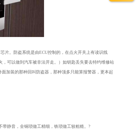
芯片。防盗系统是由ECU控制的，在点火开关上有读识线
火，可以做到汽车被非法开走。）如钥匙丢失要去特约维修站
去外面加装的那种回叫防盗器，那种顶多只能算报警器，更本起
不带静音，全铜琐做工精细，铁琐做工较粗糙。?