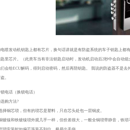
的电喷发动机钥匙上都有芯片，换句话讲就是有防盗系统的车子钥匙上都有
钥匙里芯片。（此类车当有非法钥匙启动时，发动机启动后2秒中会自动熄
他们会给ECU解码，得到启动密码，然后再陪钥匙。 我说的防盗器不是
防盗。
开锁电话（换锁电话）
的选购方法?
要选择铜芯琐，但有的琐芯是塑料，只在芯头处包一层铜皮。
全铜镀镍和铁镀镍琐外观几乎一样，但价差很大，一般全铜琐带静音，铁琐
球型琐安装时如偏芯等装不到位，极易出毛病。