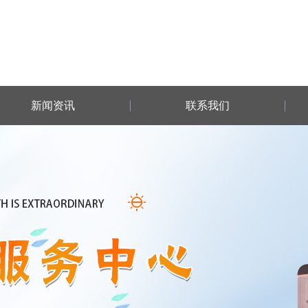
新闻资讯
联系我们