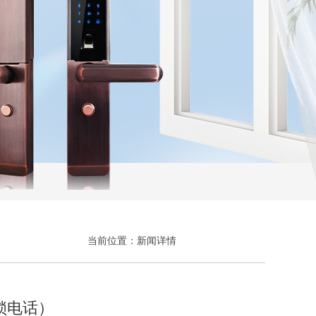
当前位置：
新闻详情
锁电话）