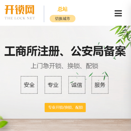
总站
切换城市