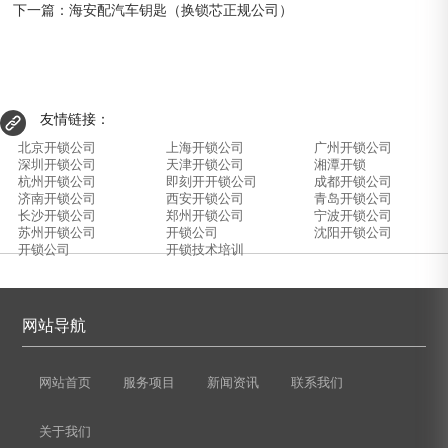
下一篇：
海安配汽车钥匙（换锁芯正规公司）
友情链接：
北京开锁公司
上海开锁公司
广州开锁公司
深圳开锁公司
天津开锁公司
湘潭开锁
杭州开锁公司
即刻开开锁公司
成都开锁公司
济南开锁公司
西安开锁公司
青岛开锁公司
长沙开锁公司
郑州开锁公司
宁波开锁公司
苏州开锁公司
开锁公司
沈阳开锁公司
开锁公司
开锁技术培训
网站导航
网站首页
服务项目
新闻资讯
联系我们
关于我们