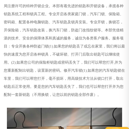
局注册许可的特种开锁企业。本部有着先进的钥匙和开锁设备，承揽各种
钥匙系统工程和锁具工程。专业开启各类家庭门锁，汽车门锁、保险箱、
密码箱、配置各种电脑钥匙、汽车钥匙及锁具安装。专业开锁，换锁芯，
开保险箱，汽车钥匙改装，换汽车门锁，防盗门改指纹锁等。本部凭借精
湛的技术、安全的保障体系和真诚的服务，诚信为各类客户服务。服务项
目：专业开换各种防盗门锁(1).如果您的钥匙丢了或忘在家里，我们将以最
快的速度为您开启各种锁具，不破坏锁、打开门后取出钥匙可以继续使
用。(2).如果您公司的保险柜钥匙或密码丢失了，我们可以帮您打开,并为
您重新配制出钥匙，设置新的密码。修开汽车锁(1).如果您的汽车钥匙锁在
车里，我们可以帮您打开，毫不损坏，用高级技术方法从锁口打开，取出
钥匙后正常使用。要是您的汽车钥匙丢失了，我们也可以帮您打开并为您
配制一套新钥匙（不用换锁，让您以前的钥匙全部作废）。