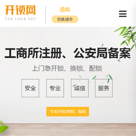
总站
切换城市