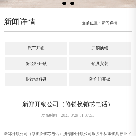
新闻详情
当前位置：
新闻详情
汽车开锁
开锁换锁
保险柜开锁
锁具安装
指纹锁解锁
防盗门开锁
新郑开锁公司（修锁换锁芯电话）
发布时间：2023/8/29 11:37:53
新郑开锁公司（修锁换锁芯电话）,开锁网开锁公司服务部从事锁具行业10