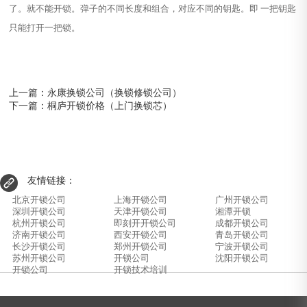
了。就不能开锁。弹子的不同长度和组合，对应不同的钥匙。即 一把钥匙
只能打开一把锁。
上一篇：
永康换锁公司（换锁修锁公司）
下一篇：
桐庐开锁价格（上门换锁芯）
友情链接：
北京开锁公司
上海开锁公司
广州开锁公司
深圳开锁公司
天津开锁公司
湘潭开锁
杭州开锁公司
即刻开开锁公司
成都开锁公司
济南开锁公司
西安开锁公司
青岛开锁公司
长沙开锁公司
郑州开锁公司
宁波开锁公司
苏州开锁公司
开锁公司
沈阳开锁公司
开锁公司
开锁技术培训