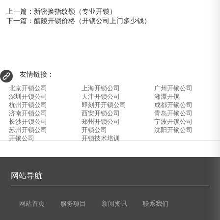
上一篇：
新密换指纹锁（专业开锁）
下一篇：
醴陵开锁价格（开锁公司上门多少钱）
友情链接：
北京开锁公司
上海开锁公司
广州开锁公司
深圳开锁公司
天津开锁公司
湘潭开锁
杭州开锁公司
即刻开开锁公司
成都开锁公司
济南开锁公司
西安开锁公司
青岛开锁公司
长沙开锁公司
郑州开锁公司
宁波开锁公司
苏州开锁公司
开锁公司
沈阳开锁公司
开锁公司
开锁技术培训
网站导航
网站首页
服务项目
新闻资讯
联系我们