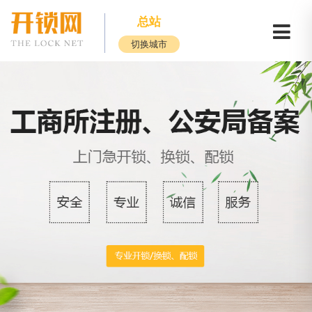
总站
切换城市