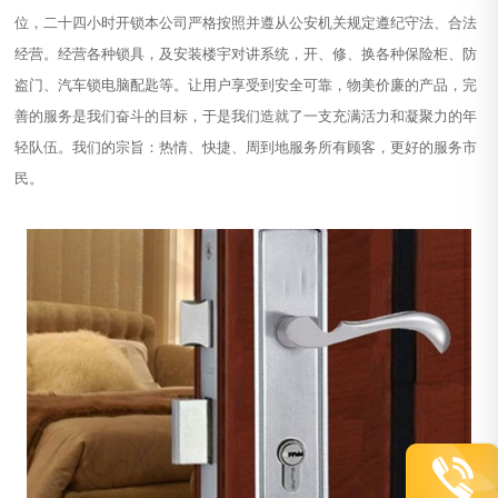
位，二十四小时开锁本公司严格按照并遵从公安机关规定遵纪守法、合法
经营。经营各种锁具，及安装楼宇对讲系统，开、修、换各种保险柜、防
盗门、汽车锁电脑配匙等。让用户享受到安全可靠，物美价廉的产品，完
善的服务是我们奋斗的目标，于是我们造就了一支充满活力和凝聚力的年
轻队伍。我们的宗旨：热情、快捷、周到地服务所有顾客，更好的服务市
民。