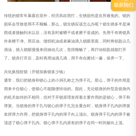
传统的锁常年暴露在室外，经历风吹雨打，生锈损伤是在所难免的。锁的
损坏会导致使用不不顺畅，那么，锁生锈应该怎么办呢？锁生锈多半是淋
雨或者接触到水以后，没有及时被晒干或者擦干造成的。先用干布将锁具
外表檫干净。用豆油、缝纫机油或者麻油滴入锁眼里面，同时将钥匙沾几
滴油，插入锁眼慢慢来回抽动几次，觉得顺畅了，再拧动钥匙就能打开
了。锁具打开后，及时再用油滴几滴，用干布在擦拭一遍，保养一下。
兴化换指纹锁（开锁加换锁多少钱）
通常，我们把锁身和锁心上的小洞孔称之为弹子孔。那么，弹子的作用是
用来卡住锁心，使锁心不能随便转动的。因此，无论锁身的外型及锁身内
的机关如何的不相同，但对于开锁原理发挥着主要作用的是锁心，弹子和
弹簧。当锁身的弹子孔与锁心的弹子孔完全重合时，锁身弹子孔内的弹簧
发挥弹力作用，把锁身弹子孔内的弹子向上顶出。锁身弹子孔内的弹子被
顶进了锁心弹子孔内。锁心弹子孔内原有的弹子在同一时间被向上顶。