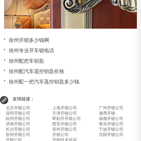
徐州开锁多少钱啊
徐州专业开车锁电话
徐州配把车钥匙
徐州配汽车遥控钥匙价格
徐州配一把汽车遥控钥匙多少钱
友情链接：
北京开锁公司
上海开锁公司
广州开锁公司
深圳开锁公司
天津开锁公司
湘潭开锁
杭州开锁公司
即刻开开锁公司
成都开锁公司
济南开锁公司
西安开锁公司
青岛开锁公司
长沙开锁公司
郑州开锁公司
宁波开锁公司
苏州开锁公司
开锁公司
沈阳开锁公司
开锁公司
开锁技术培训