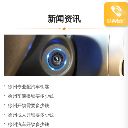
顾之忧。
新闻资讯
徐州专业配汽车钥匙
徐州车辆换锁要多少钱
徐州开锁需要多少钱
徐州找人开锁要多少钱
徐州汽车开锁多少钱