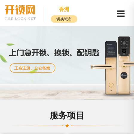
香洲
切换城市
服务项目