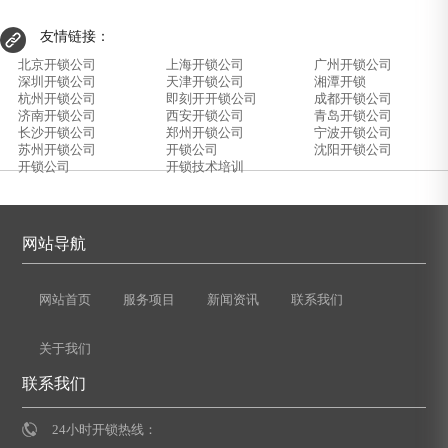
顾之忧。
友情链接：
北京开锁公司
上海开锁公司
广州开锁公司
深圳开锁公司
天津开锁公司
湘潭开锁
杭州开锁公司
即刻开开锁公司
成都开锁公司
济南开锁公司
西安开锁公司
青岛开锁公司
长沙开锁公司
郑州开锁公司
宁波开锁公司
苏州开锁公司
开锁公司
沈阳开锁公司
开锁公司
开锁技术培训
网站导航
网站首页
服务项目
新闻资讯
联系我们
关于我们
联系我们
24小时开锁热线：