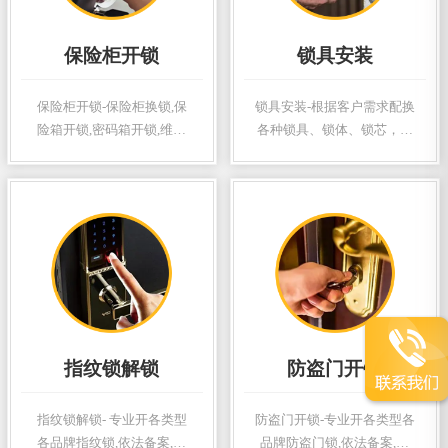
保险柜开锁
锁具安装
保险柜开锁-保险柜换锁,保
锁具安装-根据客户需求配换
险箱开锁,密码箱开锁,维修
各种锁具、锁体、锁芯，配
保险柜,保险柜维修,虎牌保
制各式钥匙，订做加工各式
险柜维修开锁
异形钥匙 开锁换锁
指纹锁解锁
防盗门开锁
指纹锁解锁- 专业开各类型
防盗门开锁-专业开各类型各
各品牌指纹锁,依法备案,无
品牌防盗门锁,依法备案,无