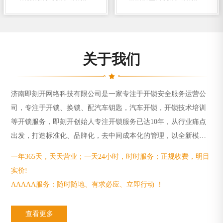
需换锁,安全高效。 提供开
需换锁,安全高效。 提供开
锁、 指纹锁开锁 专业开各
锁、 防盗门开锁、专业开各
类型各品指纹锁,依法备案,
类型防盗门锁,依法备案,无
无需换锁,安全高效。
需换锁,安全高效。
关于我们
济南即刻开网络科技有限公司是一家专注于开锁安全服务运营公
司，专注于开锁、换锁、配汽车钥匙，汽车开锁，开锁技术培训
等开锁服务，即刻开创始人专注开锁服务已达10年，从行业痛点
出发，打造标准化、品牌化，去中间成本化的管理，以全新模式
运营的互联网平台。即刻开以“诚信、专业、透明、标准化”等理
一年365天，天天营业；一天24小时，时时服务；正规收费，明目
念为切入点，线上线下相结合，深耕开锁服务领域，平台整合各
实价!
个城市内优质的开锁服务公司，严格审核筛选考核，必须经过公
AAAAA服务：随时随地、有求必应、立即行动 ！
安系统备案，接受公司专业的培训，经即刻开平台统一派单，基
于LBS位置服务派就近工程师上门服务，30分钟即可到达，服务
查看更多
标准流程严格统一，服务满意后再付款，让顾客更加放心，无后