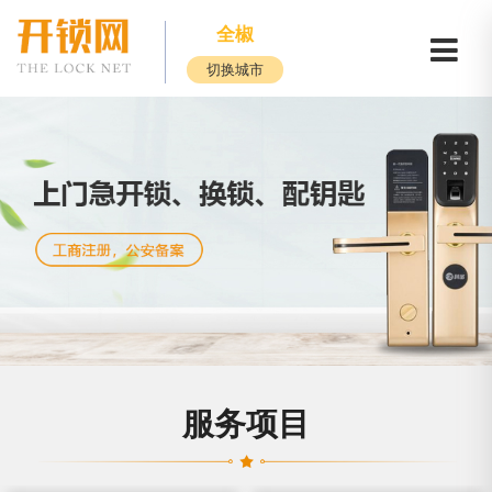
全椒
切换城市
服务项目