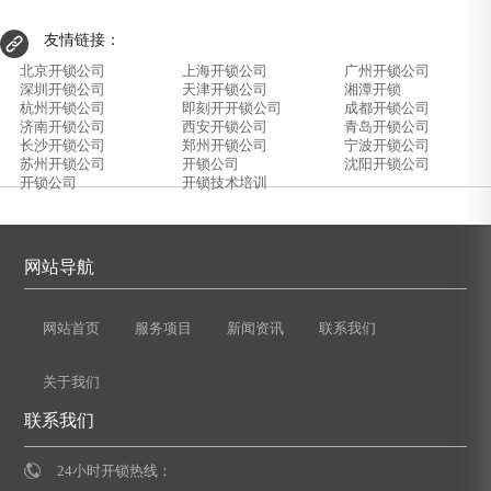
顾之忧。
友情链接：
北京开锁公司
上海开锁公司
广州开锁公司
深圳开锁公司
天津开锁公司
湘潭开锁
杭州开锁公司
即刻开开锁公司
成都开锁公司
济南开锁公司
西安开锁公司
青岛开锁公司
长沙开锁公司
郑州开锁公司
宁波开锁公司
苏州开锁公司
开锁公司
沈阳开锁公司
开锁公司
开锁技术培训
网站导航
网站首页
服务项目
新闻资讯
联系我们
关于我们
联系我们
24小时开锁热线：