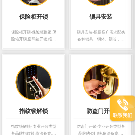
保险柜开锁
锁具安装
保险柜开锁-保险柜换锁,保
锁具安装-根据客户需求配换
险箱开锁,密码箱开锁,维修
各种锁具、锁体、锁芯，配
保险柜,保险柜维修,虎牌保
制各式钥匙，订做加工各式
险柜维修开锁
异形钥匙 开锁换锁
指纹锁解锁
防盗门开锁
指纹锁解锁- 专业开各类型
防盗门开锁-专业开各类型各
各品牌指纹锁,依法备案,无
品牌防盗门锁,依法备案,无