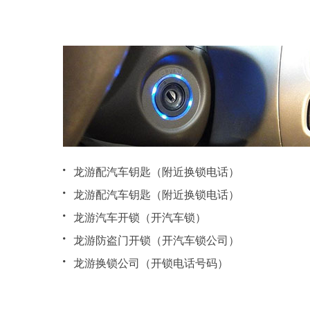
龙游配汽车钥匙（附近换锁电话）
龙游配汽车钥匙（附近换锁电话）
龙游汽车开锁（开汽车锁）
龙游防盗门开锁（开汽车锁公司）
龙游换锁公司（开锁电话号码）