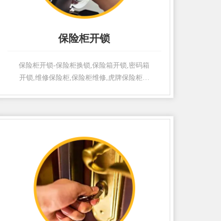
保险柜开锁
保险柜开锁-保险柜换锁,保险箱开锁,密码箱
开锁,维修保险柜,保险柜维修,虎牌保险柜维
修开锁