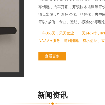
车钥匙，汽车开锁，开锁技术培训等开锁
痛点出发，打造标准化、品牌化，去中
开以“诚信、专业、透明、标准化”等理
台整合各个城市内优质的开锁服务公司
一年365天，天天营业；一天24小时，
司专业的培训，经即刻开平台统一派单，
AAAAA服务：随时随地、有求必应、立
可到达，服务标准流程严格统一，服务
查看更多
新闻资讯