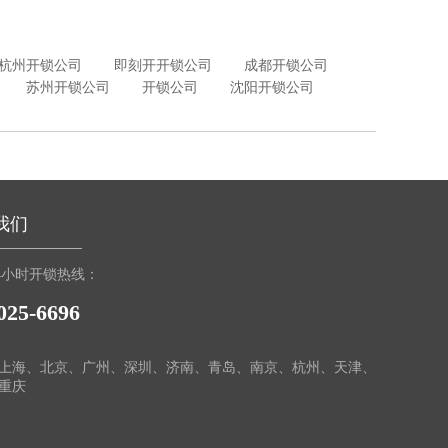
杭州开锁公司
即刻开开锁公司
成都开锁公司
苏州开锁公司
开锁公司
沈阳开锁公司
我们
4小时开锁热线：
025-6696
上海、北京、广州、深圳、济南、青岛、南京、杭州、天津、
重庆