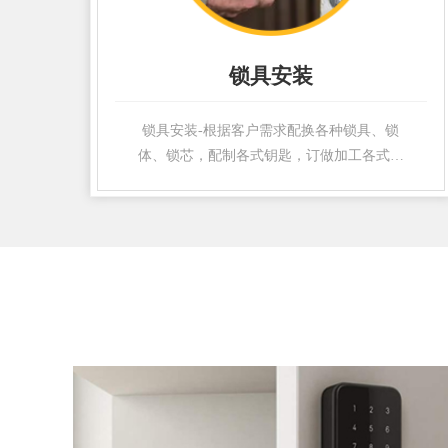
锁具安装
锁具安装-根据客户需求配换各种锁具、锁
体、锁芯，配制各式钥匙，订做加工各式异
形钥匙 开锁换锁