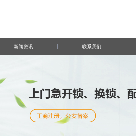
新闻资讯
联系我们