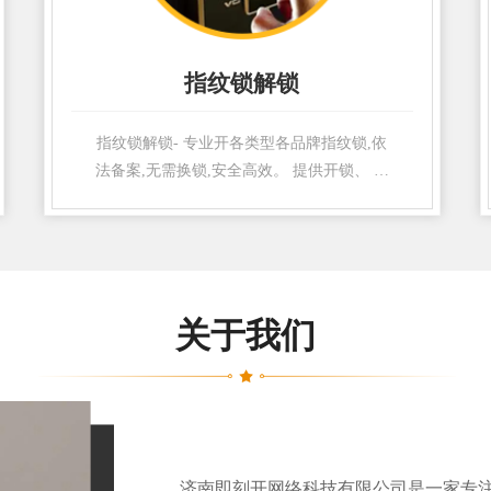
指纹锁解锁
指纹锁解锁- 专业开各类型各品牌指纹锁,依
法备案,无需换锁,安全高效。 提供开锁、 指
纹锁开锁 专业开各类型各品指纹锁,依法备
案,无需换锁,安全高效。
关于我们
济南即刻开网络科技有限公司是一家专