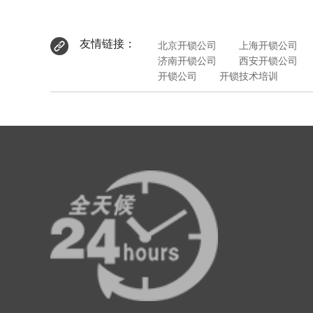
友情链接：
北京开锁公司
上海开锁公司
济南开锁公司
西安开锁公司
开锁公司
开锁技术培训