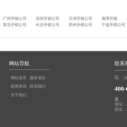
广州开锁公司
深圳开锁公司
天津开锁公司
湘潭开锁
青岛开锁公司
长沙开锁公司
郑州开锁公司
宁波开锁公司
网站导航
联系
网站首页
服务项目
2
新闻资讯
联系我们
400-
关于我们
地址：
西安、