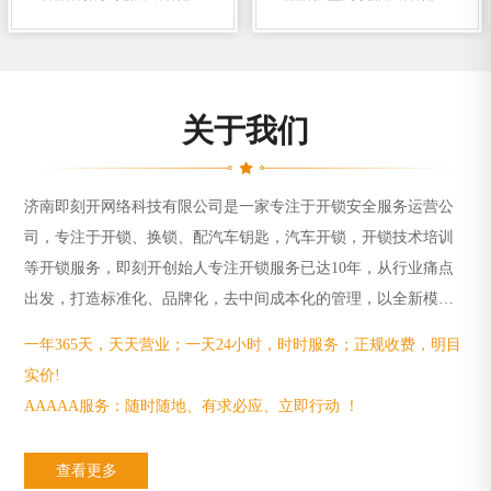
需换锁,安全高效。 提供开
需换锁,安全高效。 提供开
锁、 指纹锁开锁 专业开各
锁、 防盗门开锁、专业开各
类型各品指纹锁,依法备案,
类型防盗门锁,依法备案,无
无需换锁,安全高效。
需换锁,安全高效。
关于我们
济南即刻开网络科技有限公司是一家专注于开锁安全服务运营公
司，专注于开锁、换锁、配汽车钥匙，汽车开锁，开锁技术培训
等开锁服务，即刻开创始人专注开锁服务已达10年，从行业痛点
出发，打造标准化、品牌化，去中间成本化的管理，以全新模式
运营的互联网平台。即刻开以“诚信、专业、透明、标准化”等理
一年365天，天天营业；一天24小时，时时服务；正规收费，明目
念为切入点，线上线下相结合，深耕开锁服务领域，平台整合各
实价!
个城市内优质的开锁服务公司，严格审核筛选考核，必须经过公
AAAAA服务：随时随地、有求必应、立即行动 ！
安系统备案，接受公司专业的培训，经即刻开平台统一派单，基
于LBS位置服务派就近工程师上门服务，30分钟即可到达，服务
查看更多
标准流程严格统一，服务满意后再付款，让顾客更加放心，无后