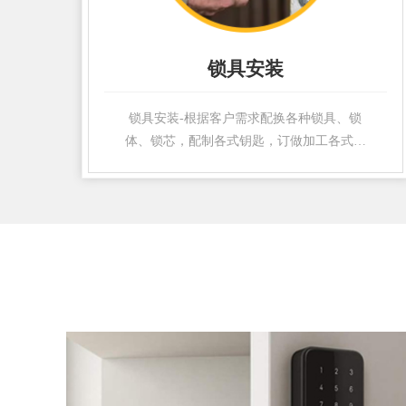
锁具安装
锁具安装-根据客户需求配换各种锁具、锁
体、锁芯，配制各式钥匙，订做加工各式异
形钥匙 开锁换锁