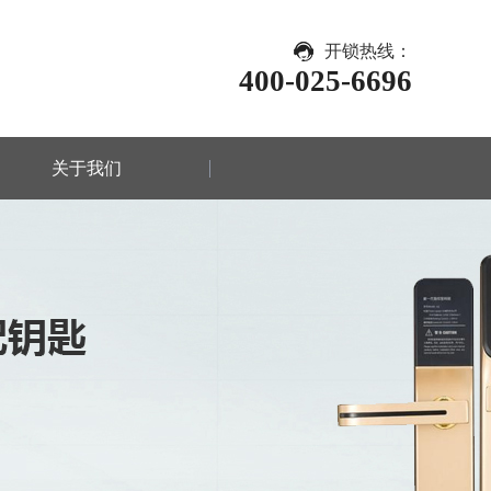
开锁热线：
400-025-6696
关于我们