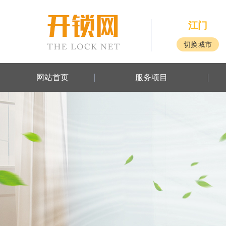
江门
切换城市
网站首页
服务项目